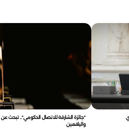
ي
"جائزة الشارقة للاتصال الحكومي".. تبحث عن 
واليافعين