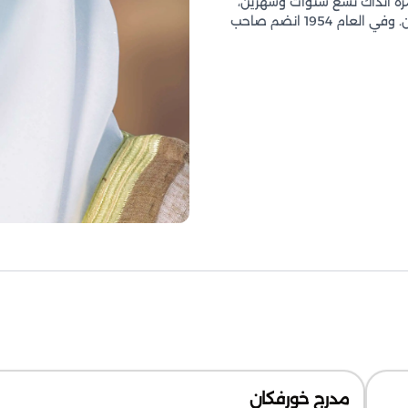
ة وكان عمره آنذاك تسع سنوات وشهرين،
وكان قد درس سموه قبلها القرآن لدى الشيخ فارس ابن عبد الرحمن. وفي العام 1954 انضم صاحب
مدرج خورفكان