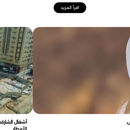
اقرأ المزيد
ش
الأمطار